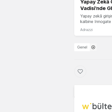
Yapay Zekâ G
Vadisi'nde G
Yapay zekâ girişi
kalbine Innogate i
Adrazzi
Genel