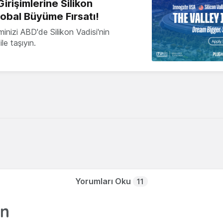
irişimlerine Silikon
lobal Büyüme Fırsatı!
minizi ABD'de Silikon Vadisi'nin
le taşıyın.
Yorumları Oku
11