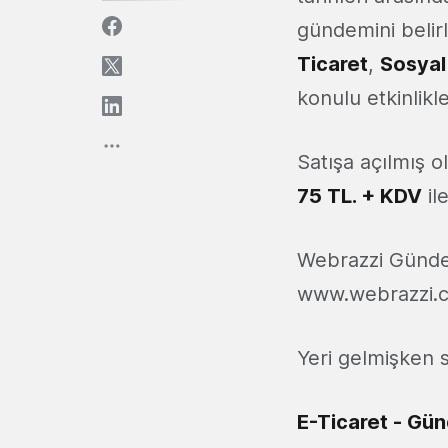
gündemini belir
Ticaret
,
Sosya
konulu etkinlikle
Satışa açılmış o
75 TL. + KDV
il
Webrazzi Gündem
www.webrazzi.co
Yeri gelmişken 
E-Ticaret - Gü