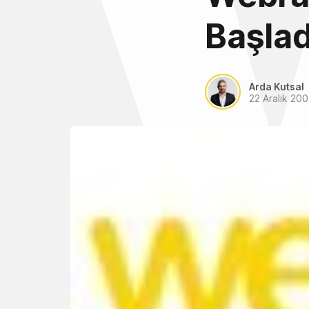
Başlad
Arda Kutsal
22 Aralık 20