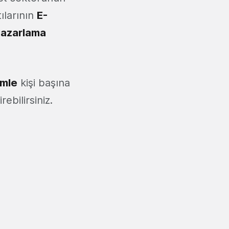
ılarının
E-
Pazarlama
imle
kişi başına
ebilirsiniz.