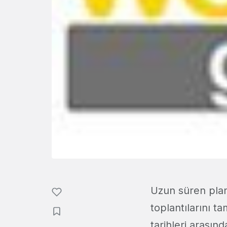
Uzun süren pla
toplantılarını t
tarihleri arasın