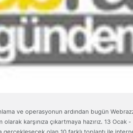
nlama ve operasyonun ardından bugün Webra
am olarak karşınıza çıkartmaya hazırız. 13 Ocak -
da gerçekleşecek olan 10 farklı toplantı ile inte