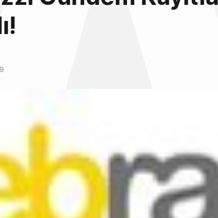
ı!
09