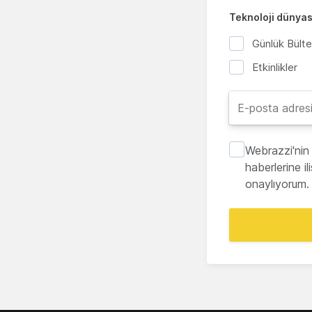
Teknoloji dünyası
Günlük Bült
Etkinlikler
Webrazzi'nin 
haberlerine i
onaylıyorum.