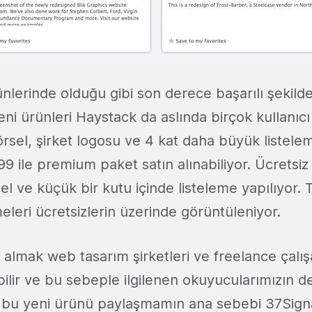
lerinde olduğu gibi son derece başarılı şekilde
eni ürünleri Haystack da aslında birçok kullanıcı 
rsel, şirket logosu ve 4 kat daha büyük listele
$99 ile premium paket satın alınabiliyor. Ücretsi
l ve küçük bir kutu içinde listeleme yapılıyor. 
meleri ücretsizlerin üzerinde görüntüleniyor.
almak web tasarım şirketleri ve freelance çalış
bilir ve bu sebeple ilgilenen okuyucularımızın 
 bu yeni ürünü paylaşmamın ana sebebi 37Signa