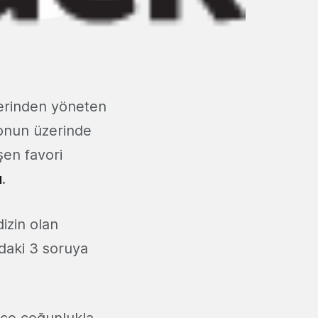
üzerinden yöneten
lyonun üzerinde
şen favori
u
.
izin olan
ndaki 3 soruya