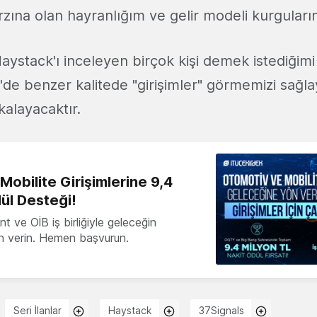
rzına olan hayranlığım ve gelir modeli kurguların
aystack'ı inceleyen birçok kişi demek istediğim
'de benzer kalitede "girişimler" görmemizi sağl
alayacaktır.
obilite Girişimlerine 9,4
ül Desteği!
 ve OİB iş birliğiyle geleceğin
ön verin. Hemen başvurun.
Seri İlanlar
Haystack
37Signals