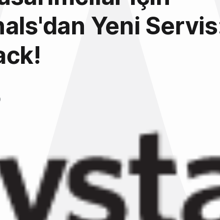
als'dan Yeni Servis
ack!
9