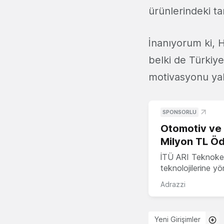
ürünlerindeki ta
İnanıyorum ki, H
belki de Türkiye
motivasyonu yak
SPONSORLU
Otomotiv ve M
Milyon TL Öd
İTÜ ARI Teknokent
teknolojilerine y
Adrazzi
Yeni Girişimler