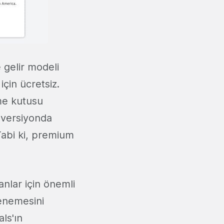
 gelir modeli
için ücretsiz.
me kutusu
z versiyonda
Tabi ki, premium
anlar için önemli
denemesini
ls'ın