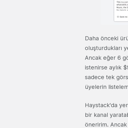
Daha önceki ürün
oluşturdukları y
Ancak eğer 6 gö
istenirse aylık 
sadece tek görse
üyelerin listele
Haystack'da yer 
bir kanal yarata
öneririm. Ancak