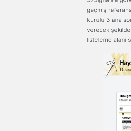
37Signals'a gör
geçmiş referansl
kurulu 3 ana so
verecek şekilde 
listeleme alanı 