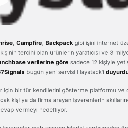
hrise
,
Campfire
,
Backpack
gibi işini internet 
 kişinin tercihi olan ürünlerin yaratıcısı ve 3 mi
unchbase verilerine göre
sadece 12 kişiyle yeti
37Signals
bugün yeni servisi Haystack'i
duyurd
 için bir tür kendilerini gösterme platformu ve d
cak kişi ya da firma arayan işverenlerin akılları
cevap vermeyi hedefliyor.