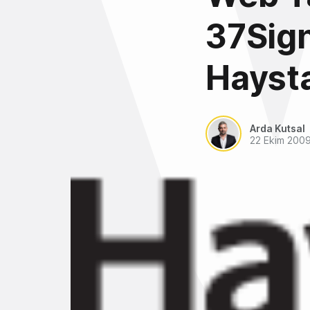
37Sign
Hayst
Arda Kutsal
22 Ekim 200