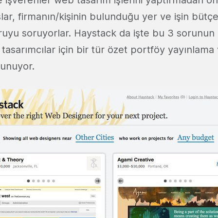
e işverenler web tasarım işlerini yaptırmadan ö
ar, firmanın/kişinin bulunduğu yer ve işin bütçe
ruyu soruyorlar. Haystack da işte bu 3 sorunun
tasarımcılar için bir tür özet portföy yayınlama 
sunuyor.