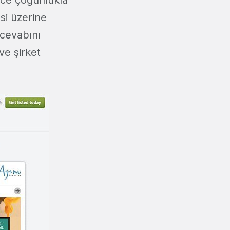
nce çoğunlukla
si üzerine
 cevabını
ve şirket