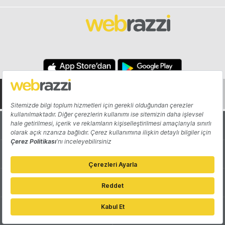
Hakkında
Yazarlar
Katkıda Bulun
Reklam
Girişiminizi Tanıtın
İletişim
Çerez Tercihleri
Gizlilik Politikası