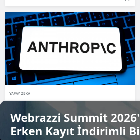
YAPAY ZEKA
Anthropic, kendi yapay zeka çipini
geliştirmek için Samsung ile görüşüyor
Gözde Ulukan