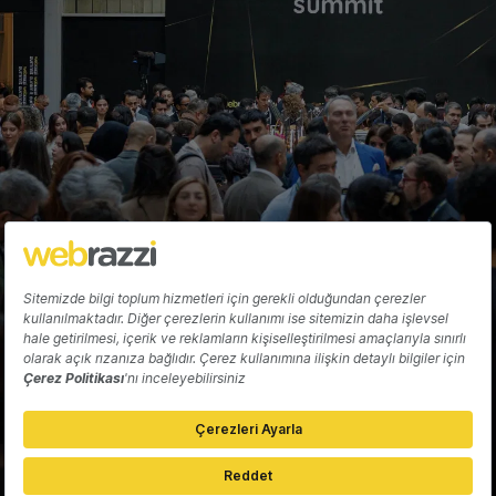
Fırat Demirel
Hakkında
Yazarlar
Katkıda Bulun
Reklam
Girişiminizi Tanıtın
İletişim