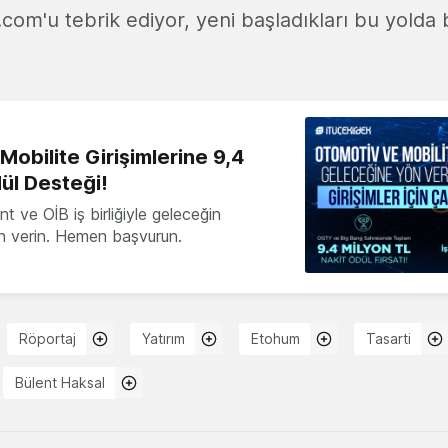
com'u tebrik ediyor, yeni başladıkları bu yolda 
obilite Girişimlerine 9,4
ül Desteği!
 ve OİB iş birliğiyle geleceğin
ön verin. Hemen başvurun.
Röportaj
Yatırım
Etohum
Tasarti
Bülent Haksal