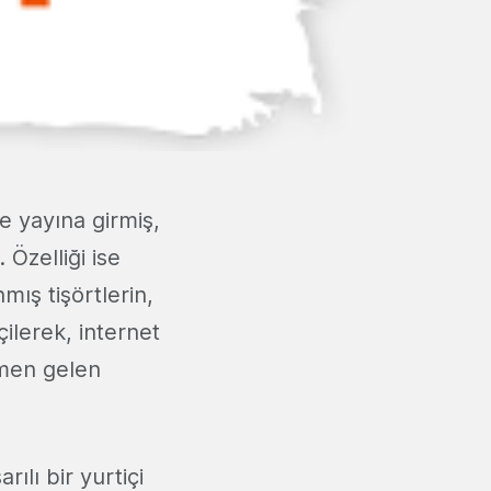
le yayına girmiş,
 Özelliği ise
nmış tişörtlerin,
çilerek, internet
ğmen gelen
ılı bir yurtiçi