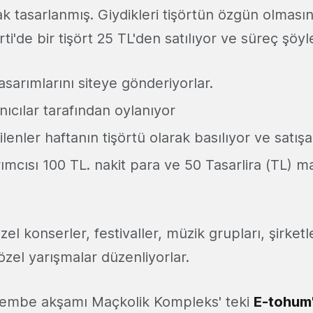
k tasarlanmış. Giydikleri tişörtün özgün olmasını 
i'de bir tişört 25 TL'den satılıyor ve süreç şöyle
asarımlarını siteye gönderiyorlar.
anıcılar tarafından oylanıyor
enler haftanın tişörtü olarak basılıyor ve satışa 
ımcısı 100 TL. nakit para ve 50 Tasarlira (TL) m
l konserler, festivaller, müzik grupları, şirketler
zel yarışmalar düzenliyorlar.
şembe akşamı Maçkolik Kompleks' teki
E-tohum