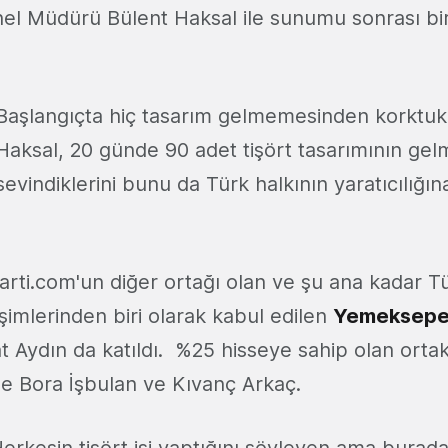
el Müdürü Bülent Haksal ile sunumu sonrası bir
Başlangıçta hiç tasarım gelmemesinden korktukl
Haksal, 20 günde 90 adet tişört tasarımının gel
sevindiklerini bunu da Türk halkının yaratıcılığın
rti.com'un diğer ortağı olan ve şu ana kadar Tü
işimlerinden biri olarak kabul edilen
Yemeksepet
 Aydın da katıldı. %25 hisseye sahip olan ortak
 ise Bora İşbulan ve Kıvanç Arkaç.
erkesin tişört işi yaptığını söyleyen ama burad