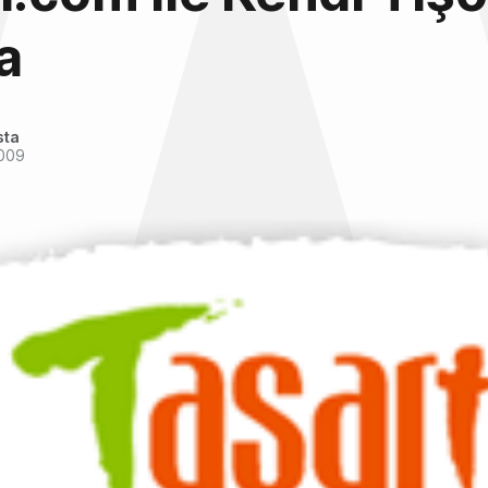
a
sta
2009