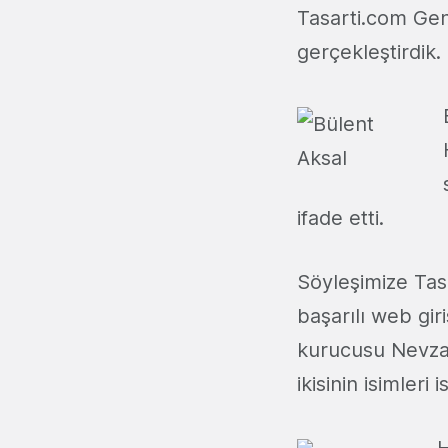
Tasarti.com Gen
gerçekleştirdik.
ifade etti.
Söyleşimize Tasa
başarılı web gir
kurucusu Nevzat
ikisinin isimleri
H