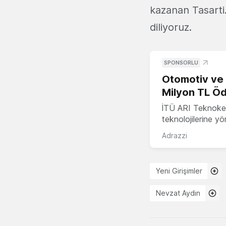
kazanan Tasarti.
diliyoruz.
SPONSORLU
Otomotiv ve M
Milyon TL Öd
İTÜ ARI Teknokent
teknolojilerine y
Adrazzi
Yeni Girişimler
Nevzat Aydın