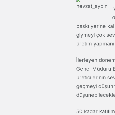
f
d
baskı yerine kal
giymeyi çok sev
üretim yapmanın 
İlerleyen dönem
Genel Müdürü Bü
üreticilerinin s
geçmeyi düşünm
düşünebilecekleri
50 kadar katılı