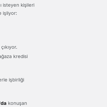
isteyen kişileri
 işliyor:
çıkıyor.
ağaza kredisi
le işbirliği
'da
konuşan