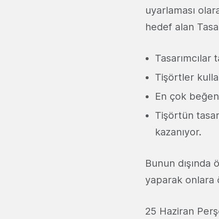
uyarlaması olara
hedef alan Tasart
Tasarımcılar t
Tişörtler kull
En çok beğenil
Tişörtün tasar
kazanıyor.
Bunun dışında öze
yaparak onlara ö
25 Haziran Per