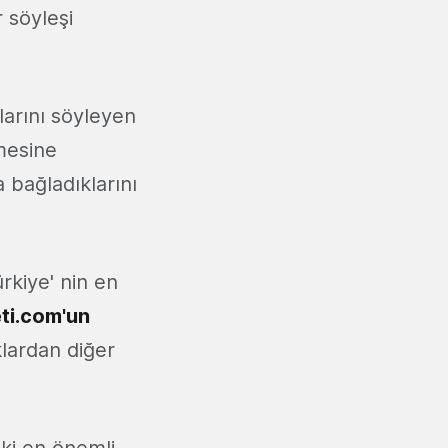
 söyleşi
arını söyleyen
mesine
a bağladıklarını
rkiye' nin en
i.com'un
lardan diğer
aki en önemli