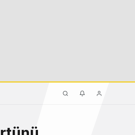
örtünü