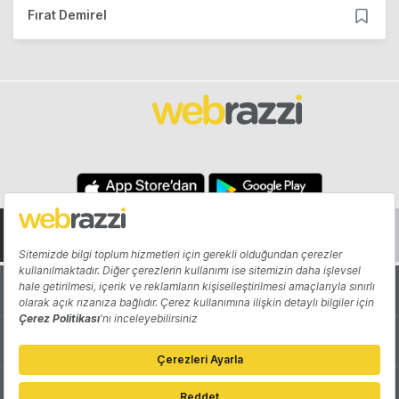
Fırat Demirel
Hakkında
Yazarlar
Katkıda Bulun
Reklam
Girişiminizi Tanıtın
İletişim