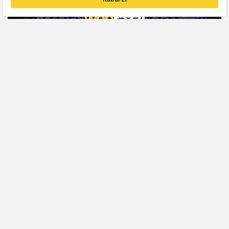
ETKINLIKLER
Webrazzi Summit 2024 için son 2 gün!
Arden Papuççiyan