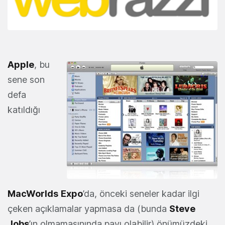
Apple
, bu
sene son
defa
katıldığı
MacWorlds
Expo
’da, önceki seneler kadar ilgi
çeken açıklamalar yapmasa da (bunda
Steve
Jobs
’ın olmamasınında payı olabilir) önümüzdeki