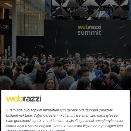
Walmart'ın MP3 mağazası ve rekabet
avantajı
Arda Kutsal
Hakkında
Yazarlar