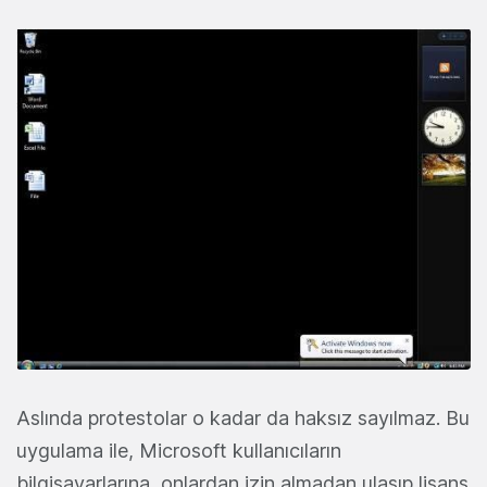
Aslında protestolar o kadar da haksız sayılmaz. Bu
uygulama ile, Microsoft kullanıcıların
bilgisayarlarına, onlardan izin almadan ulaşıp lisans