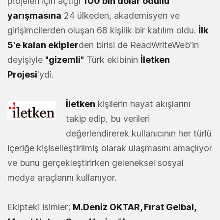
projeleri için açtığı
100 bin dolar ödüllü
yarışmasına
24 ülkeden, akademisyen ve
girişimcilerden oluşan 68 kişilik bir katılım oldu.
İlk
5'e kalan ekipler
den birisi de ReadWriteWeb'in
deyişiyle
"gizemli"
Türk ekibinin
İletken
Projesi
'ydi.
İletken
kişilerin hayat akışlarını
takip edip, bu verileri
değerlendirerek kullanıcının her türlü
içeriğe kişiselleştirilmiş olarak ulaşmasını amaçlıyor
ve bunu gerçekleştirirken geleneksel sosyal
medya araçlarını kullanıyor.
Ekipteki isimler;
M.Deniz OKTAR, Fırat Gelbal,