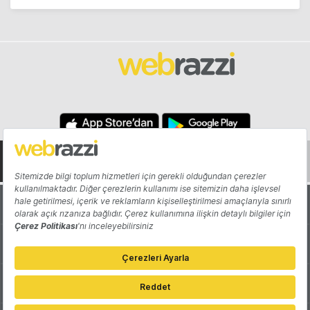
Hakkında
Yazarlar
Katkıda Bulun
Reklam
Girişiminizi Tanıtın
İletişim