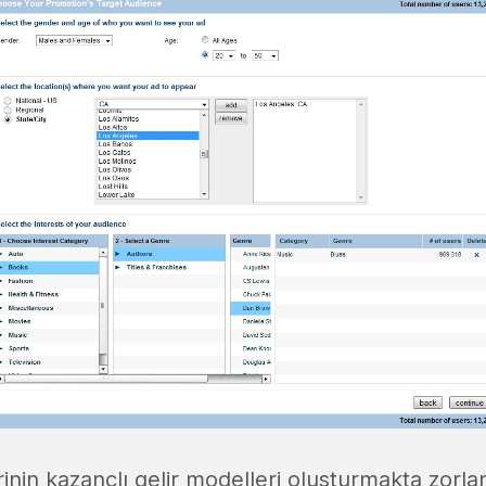
rinin kazançlı gelir modelleri oluşturmakta zorla