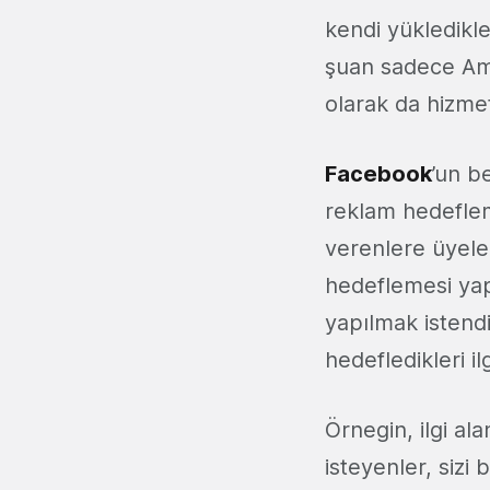
kendi yükledikle
şuan sadece Amer
olarak da hizme
Facebook
’un b
reklam hedeflem
verenlere üyeler
hedeflemesi yap
yapılmak istendi
hedefledikleri il
Örnegin, ilgi al
isteyenler, sizi