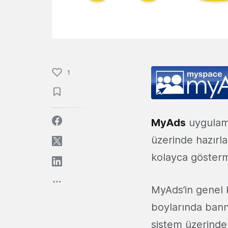
1
MyAds
uygulama
üzerinde hazırla
kolayca gösterm
MyAds’in genel 
boylarında bann
sistem üzerinde 