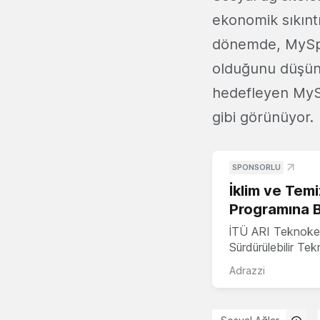
ekonomik sıkıntıl
dönemde, MySpac
olduğunu düşünü
hedefleyen MyS
gibi görünüyor.
SPONSORLU
İklim ve Temi
Programına 
İTÜ ARI Teknoke
Sürdürülebilir Te
Adrazzi