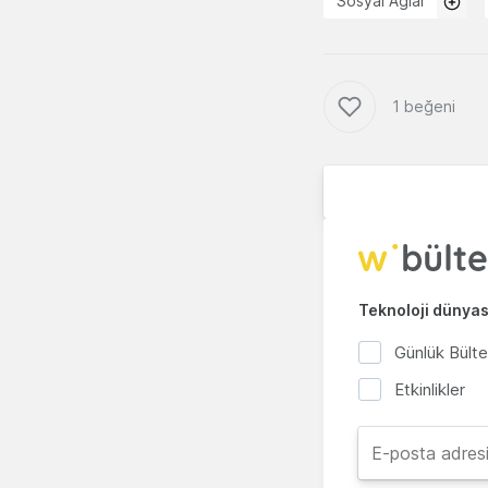
Sosyal Ağlar
1 beğeni
Teknoloji dünyası
Günlük Bült
Etkinlikler