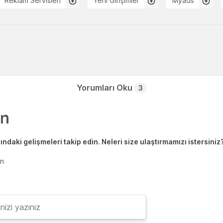
Reklam Servisleri
Yeni Girişimler
Myads
Yorumları Oku
3
ndaki gelişmeleri takip edin. Neleri size ulaştırmamızı istersiniz
en