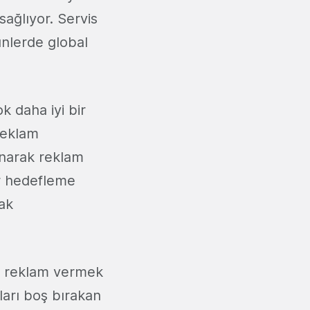
sağlıyor. Servis
ünlerde global
 daha iyi bir
reklam
lanarak reklam
ir hedefleme
rak
ili reklam vermek
ları boş bırakan