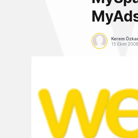
MyAd
Kerem Özka
15 Ekim 200