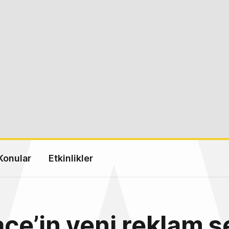
Konular
Etkinlikler
e’in yeni reklam se