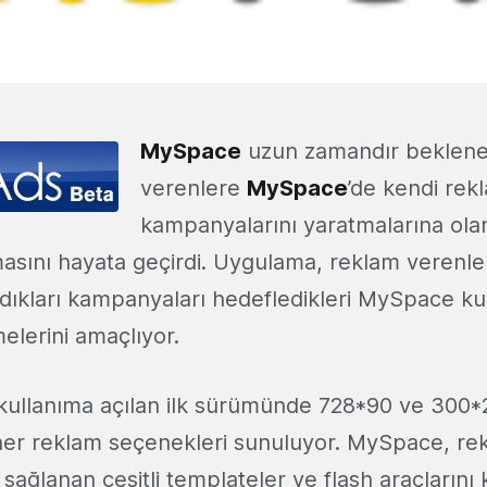
MySpace
uzun zamandır beklene
verenlere
MySpace
’de kendi rek
kampanyalarını yaratmalarına ola
sını hayata geçirdi. Uygulama, reklam verenl
dıkları kampanyaları hedefledikleri MySpace kul
elerini amaçlıyor.
kullanıma açılan ilk sürümünde 728*90 ve 300*
er reklam seçenekleri sunuluyor. MySpace, re
sağlanan çeşitli templateler ve flash araçlarını