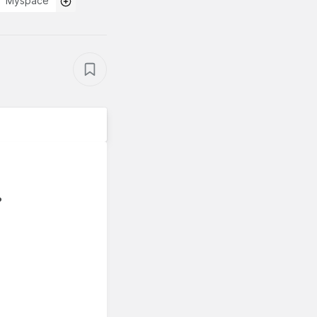
Myspace
?