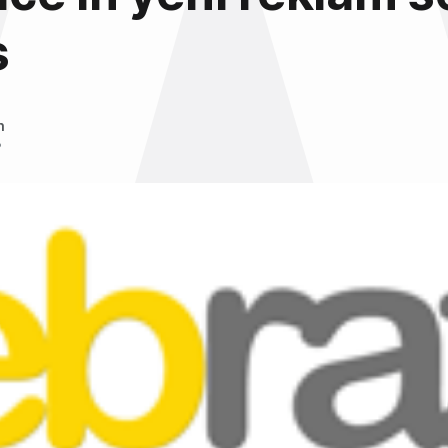
s
n
8