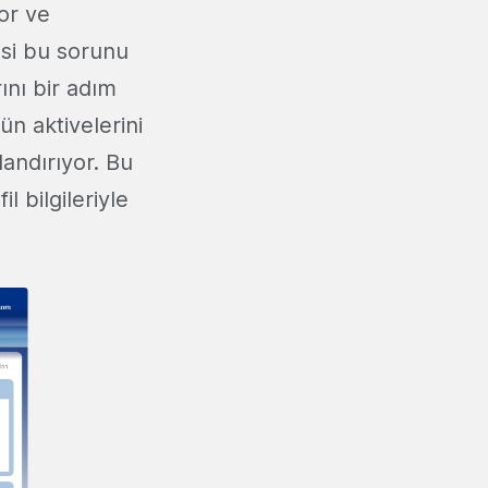
or ve
isi bu sorunu
nı bir adım
n aktivelerini
landırıyor. Bu
l bilgileriyle