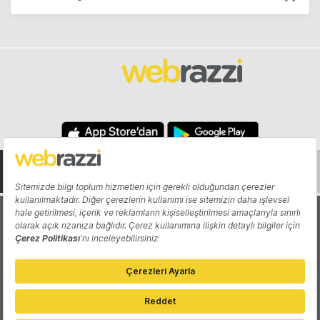
Hakkında
Yazarlar
Katkıda Bulun
Reklam
Girişiminizi Tanıtın
İletişim