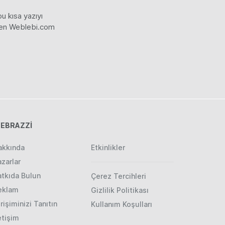
u kısa yazıyı
nden Weblebi.com
EBRAZZİ
akkında
Etkinlikler
zarlar
atkıda Bulun
Çerez Tercihleri
eklam
Gizlilik Politikası
rişiminizi Tanıtın
Kullanım Koşulları
etişim