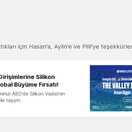
çtıkları için Hasan'a, Aylin'e ve Pilli'ye teşekkürler
irişimlerine Silikon
lobal Büyüme Fırsatı!
minizi ABD'de Silikon Vadisi'nin
le taşıyın.