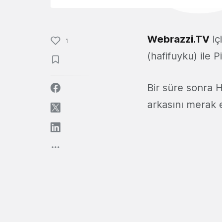
Webrazzi.TV
iç
1
(hafifuyku) ile 
Bir süre sonra Ha
arkasını merak 