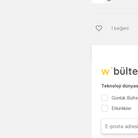
1 beğeni
Teknoloji dünyası
Günlük Bült
Etkinlikler