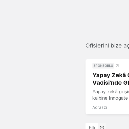
Ofislerini bize a
SPONSORLU
Yapay Zekâ G
Vadisi'nde G
Yapay zekâ girişi
kalbine Innogate i
Adrazzi
Pilli