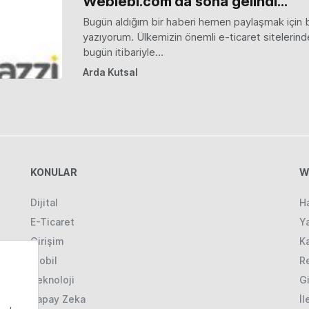
Weblebi.com'da sona gelindi...
Bugün aldığım bir haberi hemen paylaşmak için b
yazıyorum. Ülkemizin önemli e-ticaret siteleri
bugün itibariyle…
Arda Kutsal
KONULAR
W
Dijital
H
E-Ticaret
Ya
Girişim
K
Mobil
R
Teknoloji
Gi
Yapay Zeka
İl