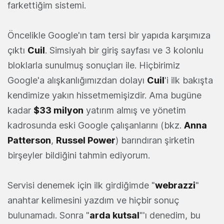
farkettiğim sistemi.
Öncelikle Google'ın tam tersi bir yapıda karşımıza
çıktı
Cuil
. Simsiyah bir giriş sayfası ve 3 kolonlu
bloklarla sunulmuş sonuçları ile. Hiçbirimiz
Google'a alışkanlığımızdan dolayı
Cuil
'i ilk bakışta
kendimize yakın hissetmemişizdir. Ama bugüne
kadar
$33 milyon
yatırım almış ve yönetim
kadrosunda eski Google çalışanlarını (bkz.
Anna
Patterson
,
Russel Power
) barındıran şirketin
birşeyler bildiğini tahmin ediyorum.
Servisi denemek için ilk girdiğimde "
webrazzi
"
anahtar kelimesini yazdım ve hiçbir sonuç
bulunamadı. Sonra "
arda kutsal
"'ı denedim, bu