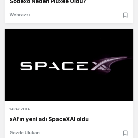
Sodexo Neden Pluxee Oldu?
Webrazzi
YAPAY ZEKA
xAI'ın yeni adı SpaceXAI oldu
Gözde Ulukan