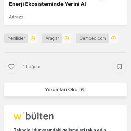
Enerji Ekosisteminde Yerini Al
Adrazzi
Yenilikler
Araçlar
Oembed.com
1 beğeni
Yorumları Oku
6
Teknoloji dünyasındaki gelişmeleri takip edin.