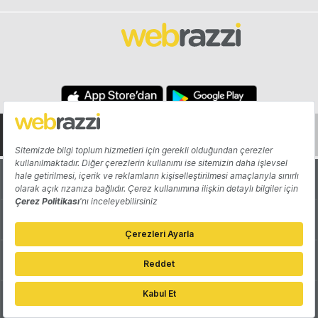
Hakkında
Yazarlar
Katkıda Bulun
Reklam
Girişiminizi Tanıtın
İletişim
Çerez Tercihleri
Gizlilik Politikası