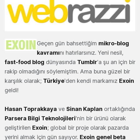
Geçen gün bahsettiğim
mikro-blog
kavramı
nı hatırlarsınız. Yeni nesil,
fast-food blog
dünyasında
Tumblr
'a şu an için bir
rakip olmadığını söylemiştim. Ama buna güzel bir
karşılık olarak;
Türkiye
'den kendi markamız
Exoin
geldi!
Hasan Toprakkaya
ve
Sinan Kaplan
ortaklığında
Parsera Bilgi Teknolojileri
'nin bir ürünü olarak
geliştirilen
Exoin
; global bir proje olarak pazarda
yerini almak için gün sayıyor.
Exoin
genel beta