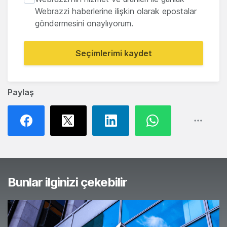
Webrazzi haberlerine ilişkin olarak epostalar
göndermesini onaylıyorum.
Seçimlerimi kaydet
Paylaş
Bunlar ilginizi çekebilir