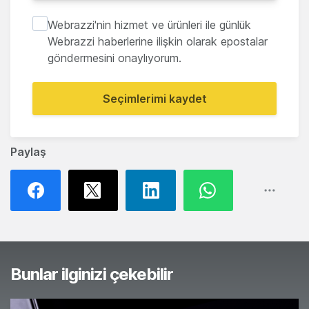
Webrazzi'nin hizmet ve ürünleri ile günlük
Webrazzi haberlerine ilişkin olarak epostalar
göndermesini onaylıyorum.
Seçimlerimi kaydet
Paylaş
Bunlar ilginizi çekebilir