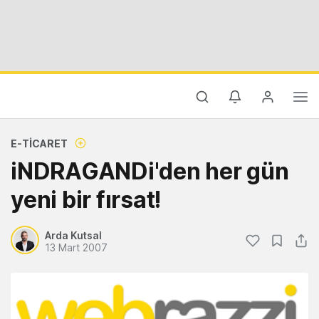
E-TICARET
iNDRAGANDi'den her gün
yeni bir fırsat!
Arda Kutsal
13 Mart 2007