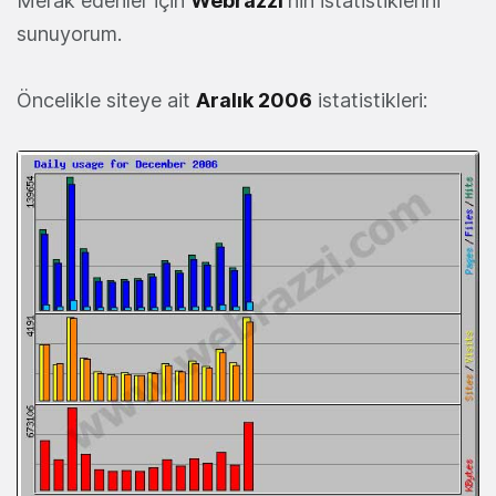
Merak edenler için
Webrazzi
'nin istatistiklerini
sunuyorum.
Öncelikle siteye ait
Aralık 2006
istatistikleri: