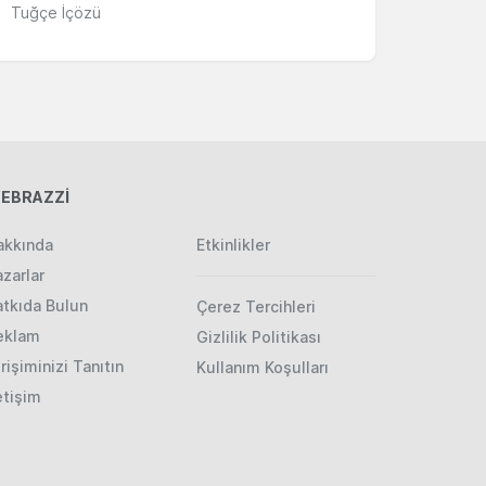
Tuğçe İçözü
EBRAZZİ
akkında
Etkinlikler
zarlar
atkıda Bulun
Çerez Tercihleri
eklam
Gizlilik Politikası
rişiminizi Tanıtın
Kullanım Koşulları
etişim