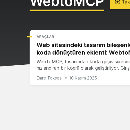
WebtoMCP
Tak
ARAÇLAR
Web sitesindeki tasarım bileşenle
koda dönüştüren eklenti: Webt
WebToMCP, tasarımdan koda geçiş sürecin
hızlandıran bir köprü olarak geliştiriliyor. Giri
Emre Tokses
10 Kasım 2025