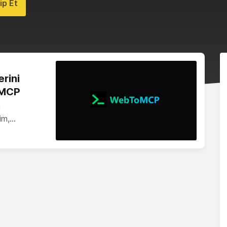
ip Et
rini
oMCP
i
şim,…