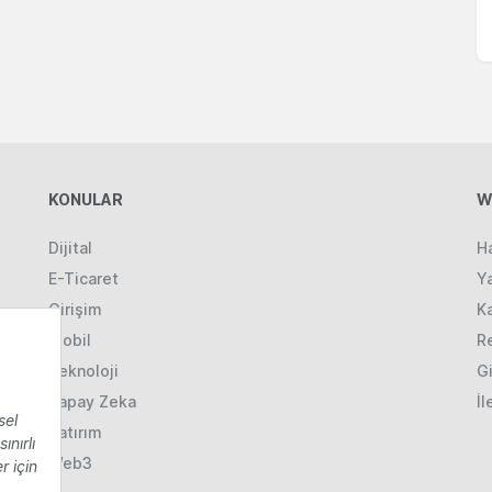
KONULAR
W
Dijital
H
E-Ticaret
Ya
Girişim
K
Mobil
R
Teknoloji
Gi
Yapay Zeka
İl
Yatırım
Web3