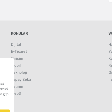
KONULAR
W
Dijital
H
E-Ticaret
Ya
Girişim
K
Mobil
R
Teknoloji
Gi
Yapay Zeka
İl
Yatırım
Web3