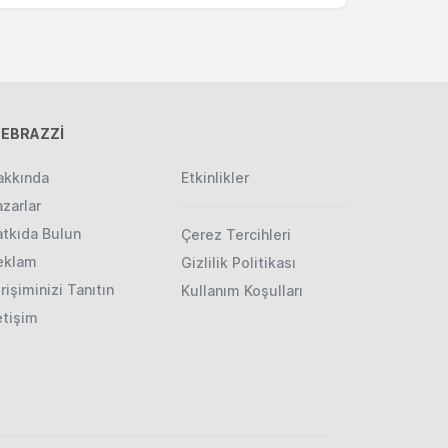
EBRAZZİ
akkında
Etkinlikler
zarlar
atkıda Bulun
Çerez Tercihleri
eklam
Gizlilik Politikası
rişiminizi Tanıtın
Kullanım Koşulları
etişim