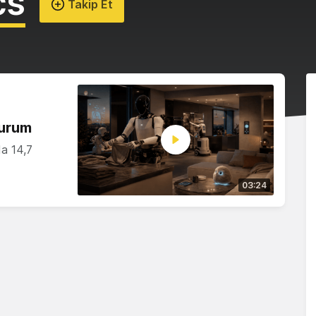
cs
Takip Et
durum
da 14,7
03:24