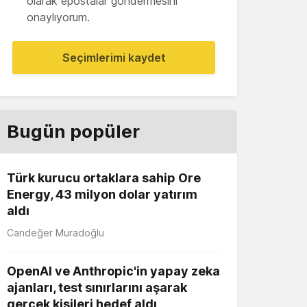
olarak epostalar göndermesini
onaylıyorum.
Seçimlerimi kaydet
Bugün popüler
Türk kurucu ortaklara sahip Ore
Energy, 43 milyon dolar yatırım
aldı
Candeğer Muradoğlu
OpenAI ve Anthropic'in yapay zeka
ajanları, test sınırlarını aşarak
gerçek kişileri hedef aldı