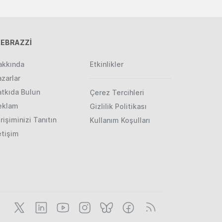
EBRAZZİ
akkında
Etkinlikler
zarlar
atkıda Bulun
Çerez Tercihleri
eklam
Gizlilik Politikası
rişiminizi Tanıtın
Kullanım Koşulları
etişim