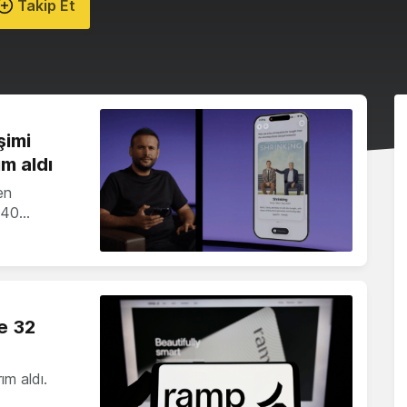
Takip Et
şimi
m aldı
en
, 40…
e 32
ım aldı.