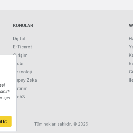
KONULAR
W
Dijital
H
E-Ticaret
Ya
Girişim
K
Mobil
R
Teknoloji
Gi
Yapay Zeka
İl
Yatırım
Web3
Tüm hakları saklıdır. © 2026