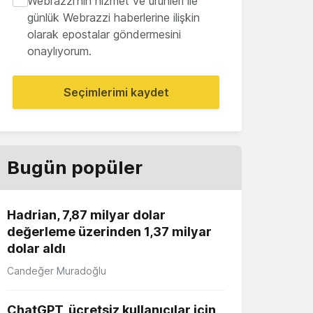
Webrazzi'nin hizmet ve ürünleri ile
günlük Webrazzi haberlerine ilişkin
olarak epostalar göndermesini
onaylıyorum.
Seçimlerimi kaydet
Bugün popüler
Hadrian, 7,87 milyar dolar
değerleme üzerinden 1,37 milyar
dolar aldı
Candeğer Muradoğlu
ChatGPT, ücretsiz kullanıcılar için