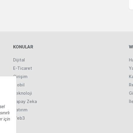
KONULAR
W
Dijital
H
E-Ticaret
Ya
Girişim
K
Mobil
R
Teknoloji
Gi
Yapay Zeka
İl
Yatırım
Web3