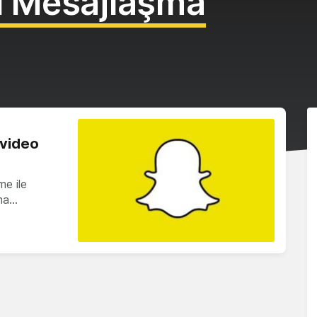
ı Mesajlaşma
 video
e ile
ama…