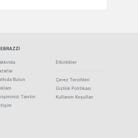
EBRAZZİ
akkında
Etkinlikler
zarlar
atkıda Bulun
Çerez Tercihleri
eklam
Gizlilik Politikası
rişiminizi Tanıtın
Kullanım Koşulları
etişim