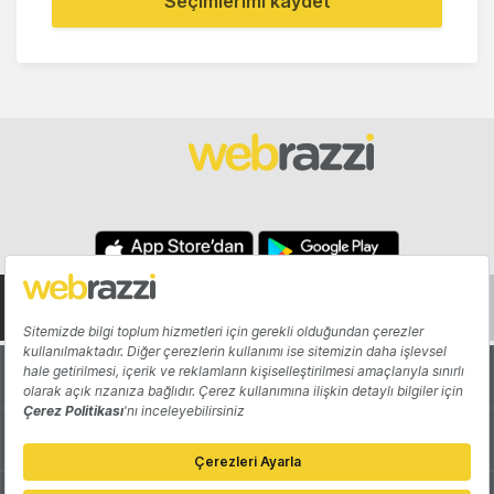
Seçimlerimi kaydet
Hakkında
Yazarlar
Katkıda Bulun
Reklam