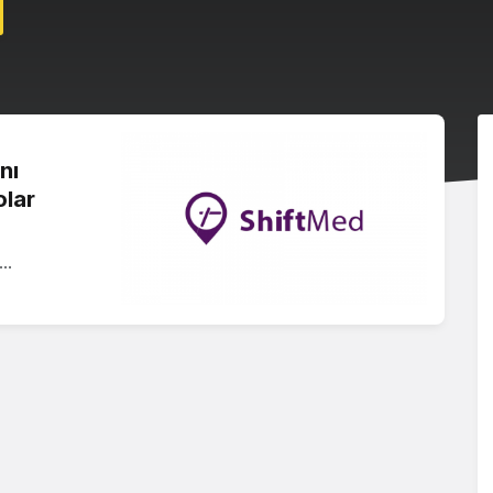
nı
olar
n…