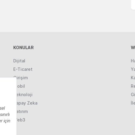
KONULAR
W
Dijital
H
E-Ticaret
Ya
Girişim
K
Mobil
R
Teknoloji
Gi
Yapay Zeka
İl
Yatırım
Web3