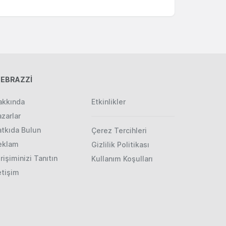
EBRAZZİ
akkında
Etkinlikler
zarlar
atkıda Bulun
Çerez Tercihleri
eklam
Gizlilik Politikası
rişiminizi Tanıtın
Kullanım Koşulları
etişim