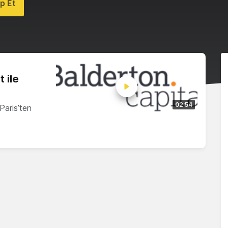
p Et
 ile
02:54
Paris’ten