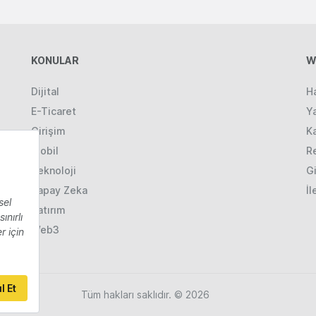
KONULAR
W
Dijital
H
E-Ticaret
Ya
Girişim
K
Mobil
R
Teknoloji
Gi
Yapay Zeka
İl
Yatırım
Web3
Tüm hakları saklıdır. © 2026