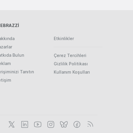
EBRAZZİ
akkında
Etkinlikler
zarlar
atkıda Bulun
Çerez Tercihleri
eklam
Gizlilik Politikası
rişiminizi Tanıtın
Kullanım Koşulları
etişim