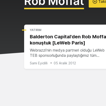
Rob Moffat
Taki
YATIRIM
Balderton Capital'den Rob Moffat
konuştuk [LeWeb Paris]
Webrazzi’nin medya partneri olduğu LeWeb 
TEB sponsorluğunda paylaştığımız tüm…
Sami Eyidilli
05 Aralık 2012