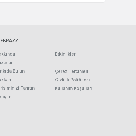
EBRAZZİ
akkında
Etkinlikler
zarlar
atkıda Bulun
Çerez Tercihleri
eklam
Gizlilik Politikası
rişiminizi Tanıtın
Kullanım Koşulları
etişim