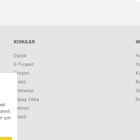
KONULAR
W
Dijital
H
E-Ticaret
Ya
Girişim
K
Mobil
R
Teknoloji
Gi
Yapay Zeka
İl
Yatırım
Web3