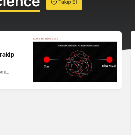
cience
Takip Et
rakip
ismi…