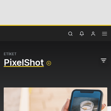
ETİKET
PixelShot