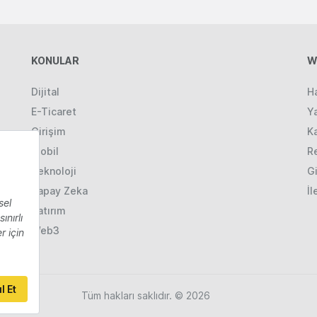
KONULAR
W
Dijital
H
E-Ticaret
Ya
Girişim
K
Mobil
R
Teknoloji
Gi
Yapay Zeka
İl
Yatırım
Web3
Tüm hakları saklıdır. © 2026