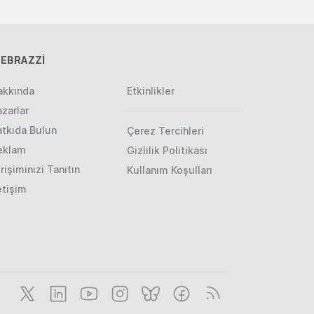
EBRAZZİ
akkında
Etkinlikler
zarlar
atkıda Bulun
Çerez Tercihleri
eklam
Gizlilik Politikası
rişiminizi Tanıtın
Kullanım Koşulları
etişim