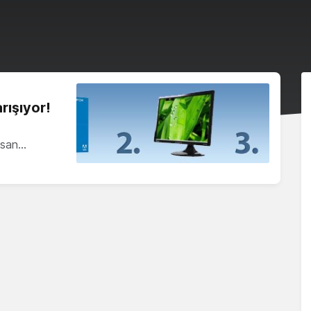
rışıyor!
Hasan…