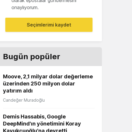
olarak epostalar göndermesini
onaylıyorum.
Seçimlerimi kaydet
Bugün popüler
Moove, 2,1 milyar dolar değerleme
üzerinden 250 milyon dolar
yatırım aldı
Candeğer Muradoğlu
Demis Hassabis, Google
DeepMind'ın yönetimini Koray
Kavukçuoğlu'na devretti