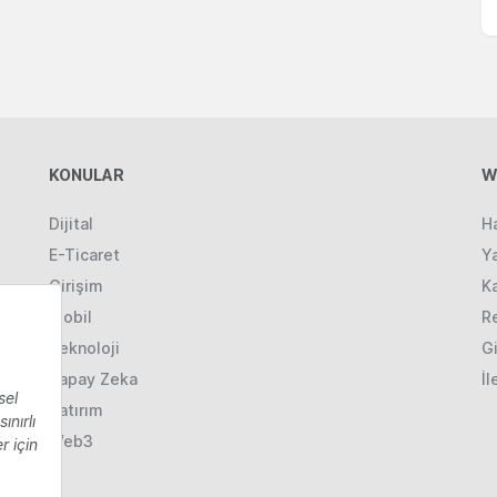
KONULAR
W
Dijital
H
E-Ticaret
Ya
Girişim
K
Mobil
R
Teknoloji
Gi
Yapay Zeka
İl
Yatırım
Web3