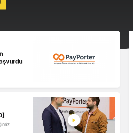
t
n
başvurdu
0]
ğimiz