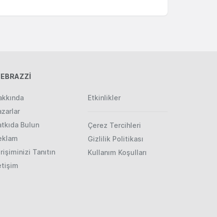
EBRAZZİ
akkında
Etkinlikler
zarlar
atkıda Bulun
Çerez Tercihleri
eklam
Gizlilik Politikası
rişiminizi Tanıtın
Kullanım Koşulları
etişim