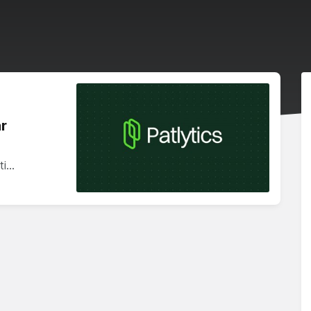
ar
ti…