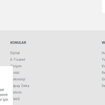
KONULAR
W
Dijital
H
E-Ticaret
Ya
Girişim
K
Mobil
R
Teknoloji
Gi
Yapay Zeka
İl
Yatırım
Web3