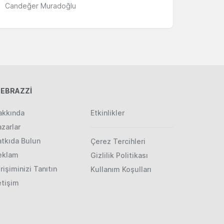
Candeğer Muradoğlu
EBRAZZİ
akkında
Etkinlikler
zarlar
atkıda Bulun
Çerez Tercihleri
eklam
Gizlilik Politikası
rişiminizi Tanıtın
Kullanım Koşulları
etişim