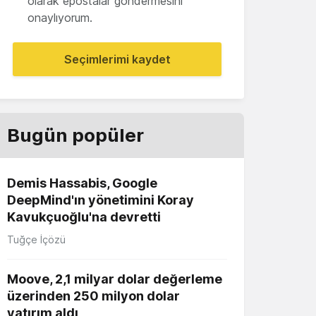
olarak epostalar göndermesini
onaylıyorum.
Seçimlerimi kaydet
Bugün popüler
Demis Hassabis, Google
DeepMind'ın yönetimini Koray
Kavukçuoğlu'na devretti
Tuğçe İçözü
Moove, 2,1 milyar dolar değerleme
üzerinden 250 milyon dolar
yatırım aldı