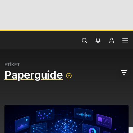
ETİKET
Paperguide