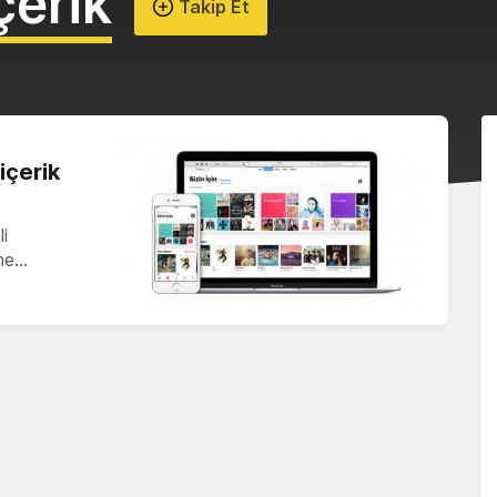
çerik
Takip Et
içerik
i
hne…