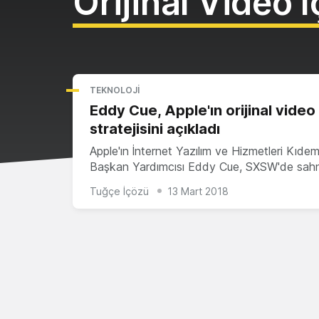
Orijinal Video I
TEKNOLOJI
Eddy Cue, Apple'ın orijinal video 
stratejisini açıkladı
Apple'ın İnternet Yazılım ve Hizmetleri Kıdeml
Başkan Yardımcısı Eddy Cue, SXSW'de sa
Tuğçe İçözü
13 Mart 2018