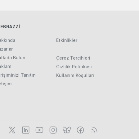
EBRAZZİ
akkında
Etkinlikler
zarlar
atkıda Bulun
Çerez Tercihleri
eklam
Gizlilik Politikası
rişiminizi Tanıtın
Kullanım Koşulları
etişim