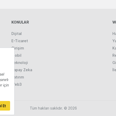
KONULAR
W
Dijital
H
E-Ticaret
Ya
Girişim
K
Mobil
R
Teknoloji
Gi
Yapay Zeka
İl
Yatırım
Web3
Tüm hakları saklıdır. © 2026