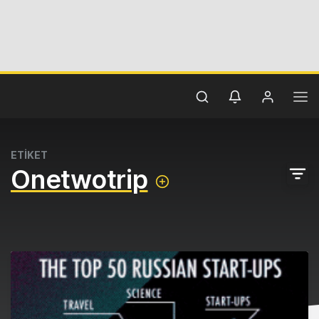
ETİKET
Onetwotrip