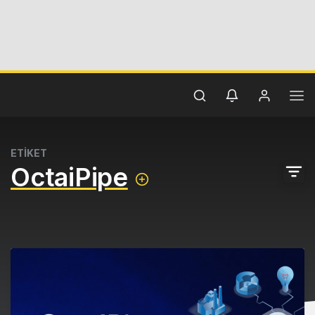
ETİKET
OctaiPipe