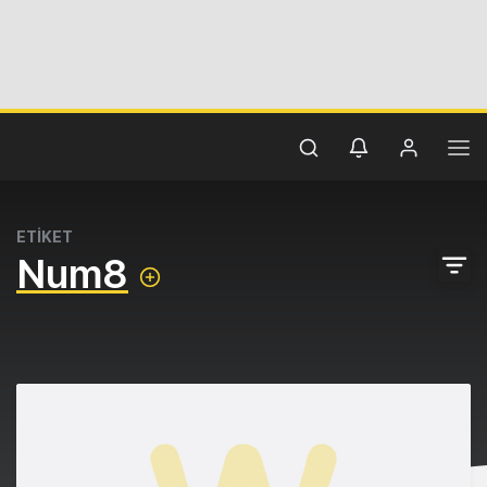
ETİKET
Num8