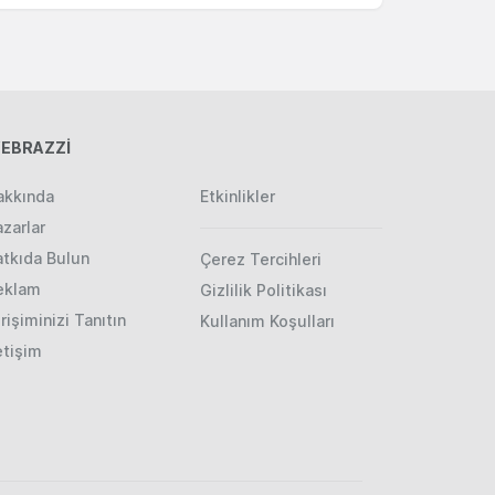
EBRAZZİ
akkında
Etkinlikler
zarlar
atkıda Bulun
Çerez Tercihleri
eklam
Gizlilik Politikası
rişiminizi Tanıtın
Kullanım Koşulları
etişim