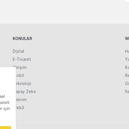
KONULAR
W
Dijital
H
E-Ticaret
Ya
Girişim
K
Mobil
R
Teknoloji
Gi
Yapay Zeka
İl
Yatırım
Web3