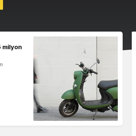
5 milyon
im