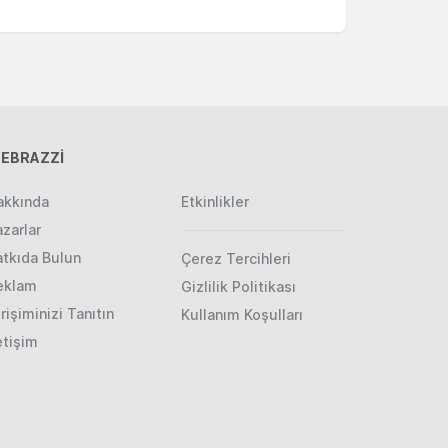
EBRAZZİ
akkında
Etkinlikler
zarlar
atkıda Bulun
Çerez Tercihleri
eklam
Gizlilik Politikası
rişiminizi Tanıtın
Kullanım Koşulları
etişim