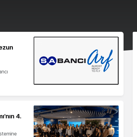
mezun
ancı
'nın 4.
istemine