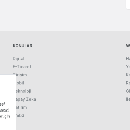
KONULAR
W
Dijital
H
E-Ticaret
Ya
Girişim
K
Mobil
R
Teknoloji
Gi
Yapay Zeka
İl
Yatırım
Web3