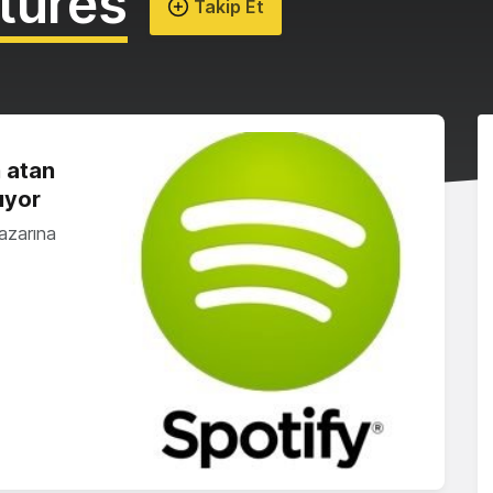
tures
Takip Et
 atan
ıyor
azarına