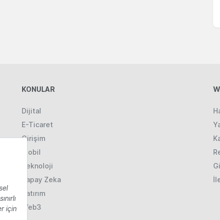
KONULAR
W
Dijital
H
E-Ticaret
Ya
Girişim
K
Mobil
R
Teknoloji
Gi
Yapay Zeka
İl
Yatırım
Web3