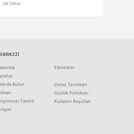
İdil Dilber
EBRAZZİ
akkında
Etkinlikler
zarlar
atkıda Bulun
Çerez Tercihleri
eklam
Gizlilik Politikası
rişiminizi Tanıtın
Kullanım Koşulları
etişim