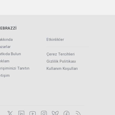
EBRAZZİ
akkında
Etkinlikler
zarlar
atkıda Bulun
Çerez Tercihleri
eklam
Gizlilik Politikası
rişiminizi Tanıtın
Kullanım Koşulları
etişim