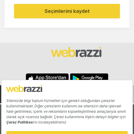
Seçimlerimi kaydet
Hakkında
Yazarlar
Katkıda Bulun
Reklam