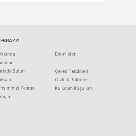
EBRAZZİ
akkında
Etkinlikler
zarlar
atkıda Bulun
Çerez Tercihleri
eklam
Gizlilik Politikası
rişiminizi Tanıtın
Kullanım Koşulları
etişim