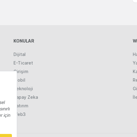
KONULAR
W
Dijital
H
E-Ticaret
Ya
Girişim
K
Mobil
R
Teknoloji
Gi
Yapay Zeka
İl
Yatırım
Web3