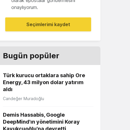
olarak epostalar göndermesini
onaylıyorum.
Seçimlerimi kaydet
Bugün popüler
Türk kurucu ortaklara sahip Ore
Energy, 43 milyon dolar yatırım
aldı
Candeğer Muradoğlu
Demis Hassabis, Google
DeepMind'ın yönetimini Koray
Kavukçuoğlu'na devretti