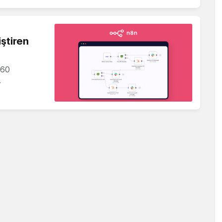
iştiren
 60
…