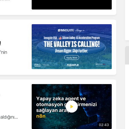
!
'nin
n
aldığını…
02:43