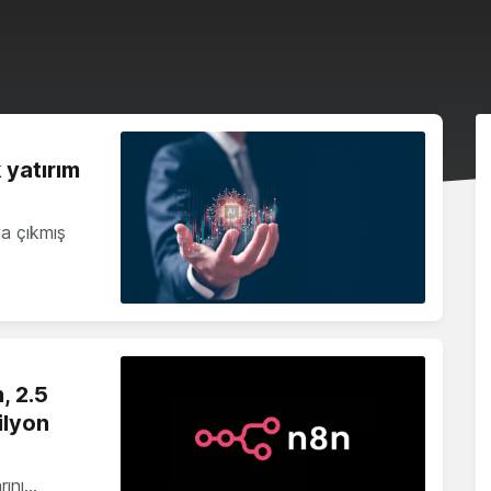
 yatırım
a çıkmış
, 2.5
ilyon
rını…