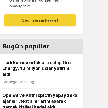
olarak epostalar göndermesini
onaylıyorum.
Seçimlerimi kaydet
Bugün popüler
Türk kurucu ortaklara sahip Ore
Energy, 43 milyon dolar yatırım
aldı
Candeğer Muradoğlu
OpenAI ve Anthropic'in yapay zeka
ajanları, test sınırlarını aşarak
gerçek kişileri hedef aldı