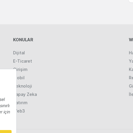
KONULAR
W
Dijital
H
E-Ticaret
Ya
Girişim
K
Mobil
R
Teknoloji
Gi
Yapay Zeka
İl
Yatırım
Web3