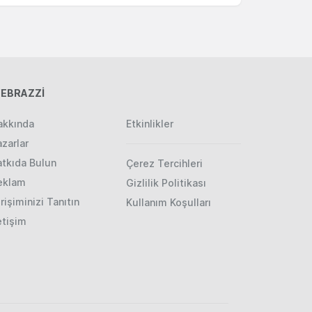
EBRAZZİ
akkında
Etkinlikler
zarlar
atkıda Bulun
Çerez Tercihleri
eklam
Gizlilik Politikası
rişiminizi Tanıtın
Kullanım Koşulları
etişim