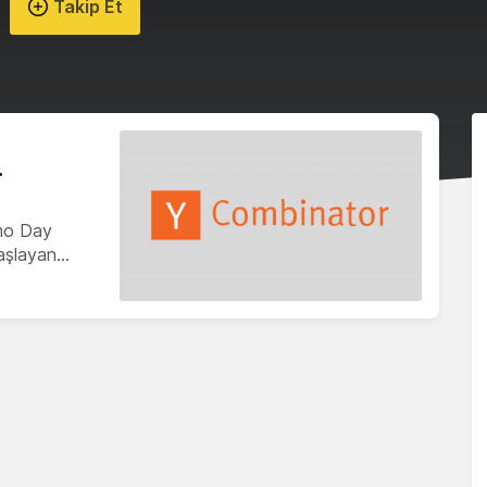
Takip Et
.
mo Day
başlayan…