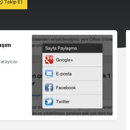
Takip Et
aşım
arayıcısı