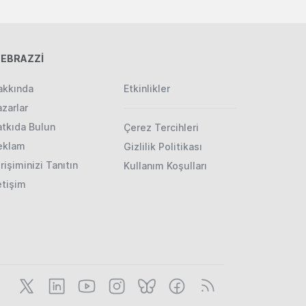
EBRAZZİ
akkında
Etkinlikler
zarlar
atkıda Bulun
Çerez Tercihleri
eklam
Gizlilik Politikası
rişiminizi Tanıtın
Kullanım Koşulları
etişim