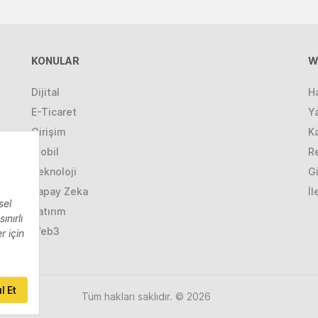
KONULAR
W
Dijital
H
E-Ticaret
Ya
Girişim
K
Mobil
R
Teknoloji
Gi
Yapay Zeka
İl
Yatırım
Web3
Tüm hakları saklıdır. © 2026