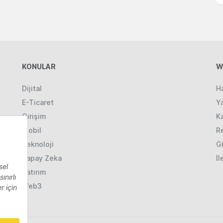
KONULAR
W
Dijital
H
E-Ticaret
Ya
Girişim
K
Mobil
R
Teknoloji
Gi
Yapay Zeka
İl
Yatırım
Web3