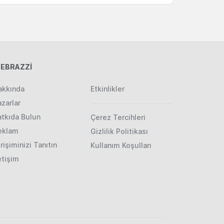
EBRAZZİ
akkında
Etkinlikler
zarlar
atkıda Bulun
Çerez Tercihleri
eklam
Gizlilik Politikası
rişiminizi Tanıtın
Kullanım Koşulları
etişim