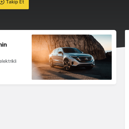
Takip Et
nin
ektrikli