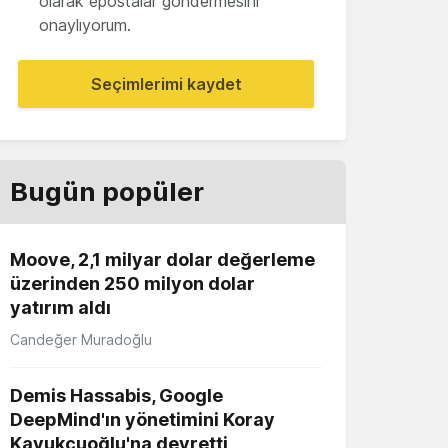
olarak epostalar göndermesini
onaylıyorum.
Seçimlerimi kaydet
Bugün popüler
Moove, 2,1 milyar dolar değerleme
üzerinden 250 milyon dolar
yatırım aldı
Candeğer Muradoğlu
Demis Hassabis, Google
DeepMind'ın yönetimini Koray
Kavukçuoğlu'na devretti