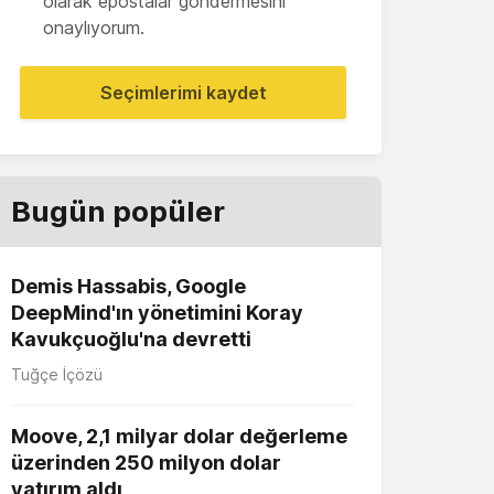
olarak epostalar göndermesini
onaylıyorum.
Seçimlerimi kaydet
Bugün popüler
Demis Hassabis, Google
DeepMind'ın yönetimini Koray
Kavukçuoğlu'na devretti
Tuğçe İçözü
Moove, 2,1 milyar dolar değerleme
üzerinden 250 milyon dolar
yatırım aldı