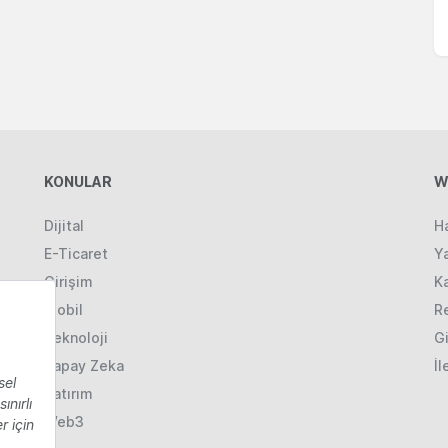
KONULAR
W
Dijital
H
E-Ticaret
Ya
Girişim
K
Mobil
R
Teknoloji
Gi
Yapay Zeka
İl
Yatırım
Web3