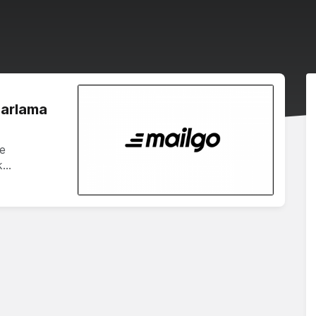
zarlama
le
ak…