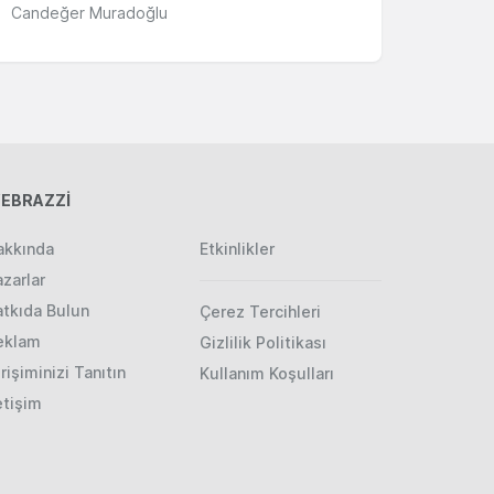
Candeğer Muradoğlu
EBRAZZİ
akkında
Etkinlikler
zarlar
atkıda Bulun
Çerez Tercihleri
eklam
Gizlilik Politikası
rişiminizi Tanıtın
Kullanım Koşulları
etişim