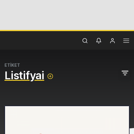
ETİKET
Listifyai