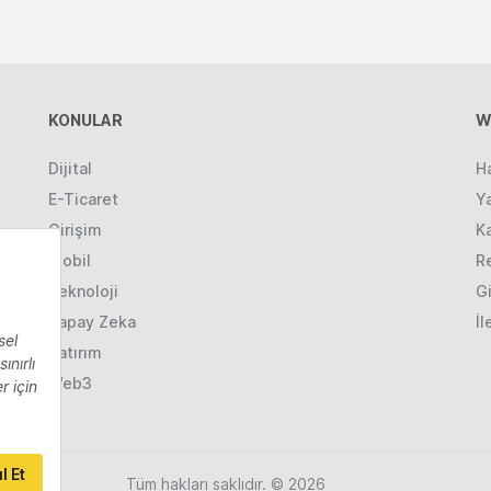
KONULAR
W
Dijital
H
E-Ticaret
Ya
Girişim
K
Mobil
R
Teknoloji
Gi
Yapay Zeka
İl
Yatırım
Web3
Tüm hakları saklıdır. © 2026