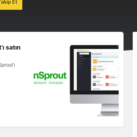
akip Et
'ı satın
Sprout'ı