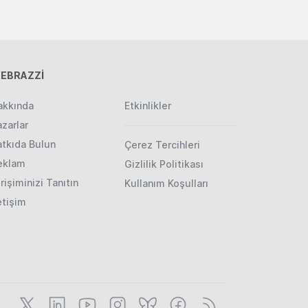
EBRAZZİ
akkında
Etkinlikler
zarlar
atkıda Bulun
Çerez Tercihleri
eklam
Gizlilik Politikası
rişiminizi Tanıtın
Kullanım Koşulları
etişim