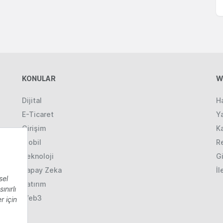
KONULAR
W
Dijital
H
E-Ticaret
Ya
Girişim
K
Mobil
R
Teknoloji
Gi
Yapay Zeka
İl
Yatırım
Web3