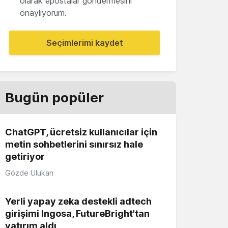
olarak epostalar göndermesini
onaylıyorum.
Seçimlerimi kaydet
Bugün popüler
ChatGPT, ücretsiz kullanıcılar için
metin sohbetlerini sınırsız hale
getiriyor
Gözde Ulukan
Yerli yapay zeka destekli adtech
girişimi Ingosa, FutureBright'tan
yatırım aldı