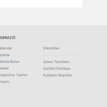
EBRAZZİ
akkında
Etkinlikler
zarlar
atkıda Bulun
Çerez Tercihleri
eklam
Gizlilik Politikası
rişiminizi Tanıtın
Kullanım Koşulları
etişim