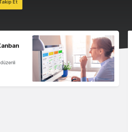
akip Et
 Kanban
düzenli