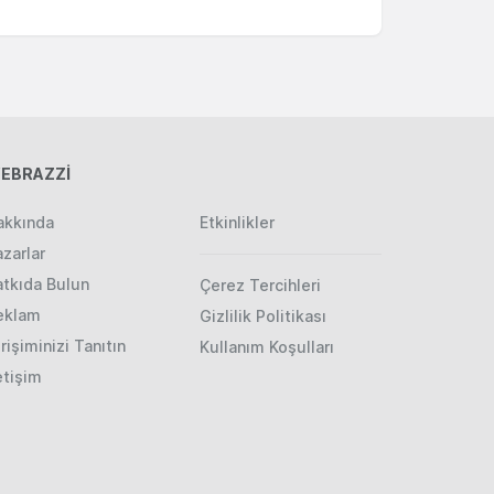
EBRAZZİ
akkında
Etkinlikler
zarlar
atkıda Bulun
Çerez Tercihleri
eklam
Gizlilik Politikası
rişiminizi Tanıtın
Kullanım Koşulları
etişim