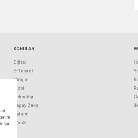
KONULAR
W
Dijital
H
E-Ticaret
Ya
Girişim
K
Mobil
R
Teknoloji
Gi
Yapay Zeka
İl
Yatırım
Web3