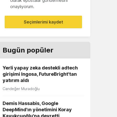
olarak epostalar göndermesini
onaylıyorum.
Seçimlerimi kaydet
Bugün popüler
Yerli yapay zeka destekli adtech
girişimi Ingosa, FutureBright'tan
yatırım aldı
Candeğer Muradoğlu
Demis Hassabis, Google
DeepMind'ın yönetimini Koray
Kavukçuoğlu'na devretti