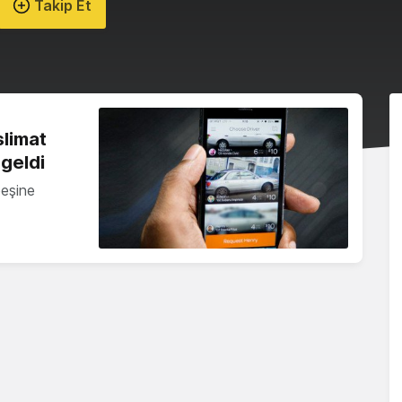
Takip Et
slimat
 geldi
peşine